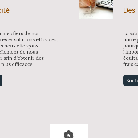
cité
Des 
mes fiers de nos
La sat
es et solutions efficaces,
notre 
s nous efforçons
pourq
ellement de nous
l'impo
r afin d'obtenir des
équita
 plus efficaces.
frais 
Bout