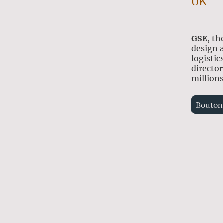
UK
GSE
, th
design a
logistic
director
million
Bouton