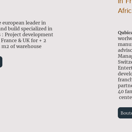
in F
Afri
e european leader in
nd build specialized in
Qubi
s : Project development
worlw
 France & UK for + 2
manuf
s m2 of warehouse
adviso
Manag
Switz
Enter
devel
franc
partne
40 fa
cente
Bout