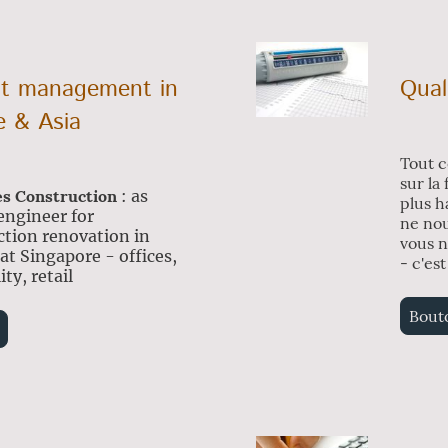
ct management in
Qual
e & Asia
Tout c
sur la
s Construction
: as
plus h
engineer for
ne nou
ction renovation in
vous n
 at Singapore - offices,
- c'es
ity, retail
Bout