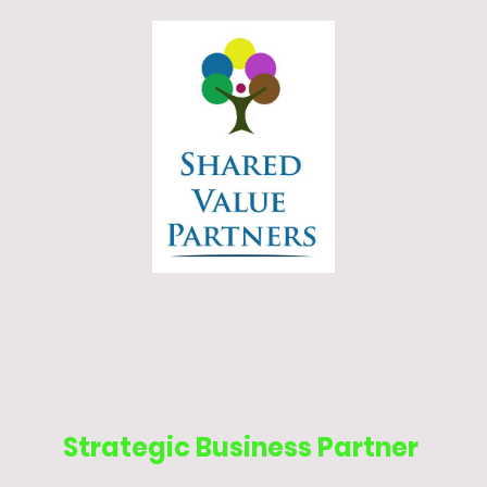
 do
how we do
who we are
projects
vis
Strategic Business Partner