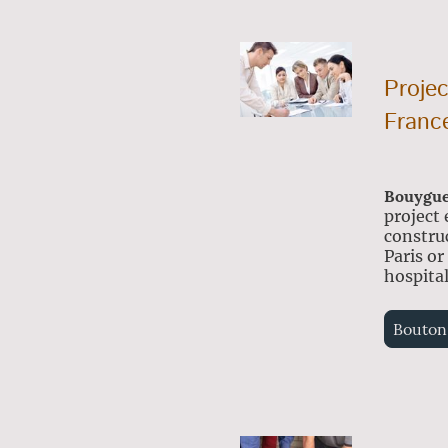
Proje
Franc
Bouygue
project 
constru
Paris or
hospital
Bouton