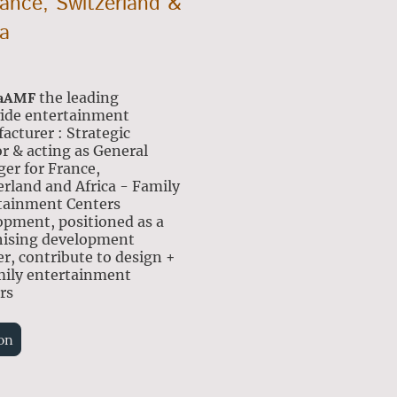
rance, Switzerland &
ca
caAMF
the leading
ide entertainment
acturer : Strategic
r & acting as General
er for France,
erland and Africa - Family
tainment Centers
opment, positioned as a
hising development
r, contribute to design +
mily entertainment
rs
on